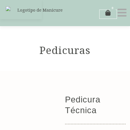
Ir
0
al
Carrito
contenido
Pedicuras
Pedicura
Técnica