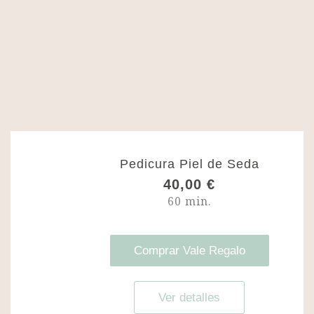
e
5
0
,
0
0
€
h
a
s
t
Pedicura Piel de Seda
a
40,00
€
1
5
60 min.
0
,
0
Comprar Vale Regalo
0
€
Ver detalles