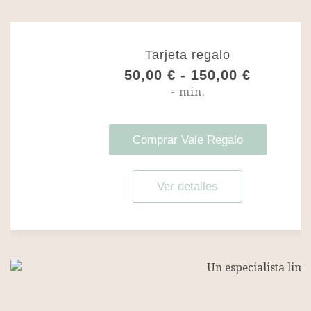
Tarjeta regalo
R
50,00
€
-
150,00
€
a
- min.
n
g
o
d
Comprar Vale Regalo
e
p
r
Ver detalles
e
c
i
o
s
:
d
e
s
d