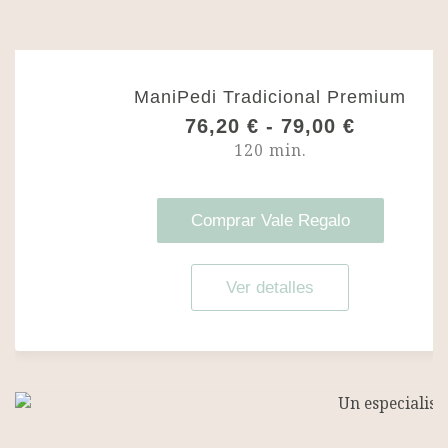
ManiPedi Tradicional Premium
R
76,20
€
-
79,00
€
a
120 min.
n
g
o
d
Comprar Vale Regalo
e
p
r
Ver detalles
e
c
i
o
s
:
d
e
s