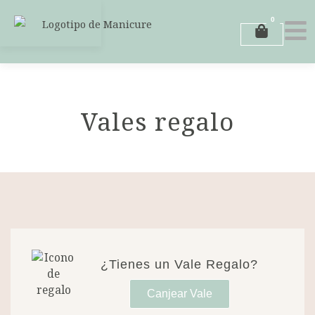
Ir
0
al
Carrito
contenido
Vales regalo
¿Tienes un Vale Regalo?
Canjear Vale