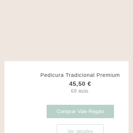
d
e
7
6
,
2
0
€
h
a
s
t
Pedicura Tradicional Premium
a
45,50
€
7
9
60 min.
,
0
0
Comprar Vale Regalo
€
Ver detalles