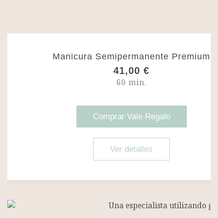
€
h
a
s
t
Manicura Semipermanente Premium
a
41,00
€
9
1
60 min.
,
5
0
Comprar Vale Regalo
€
Ver detalles