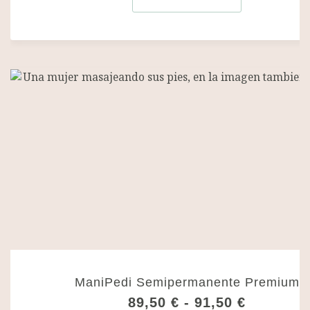
ManiPedi Semipermanente Premium
R
89,50
€
-
91,50
€