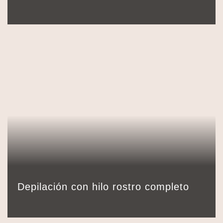
36,00
€
Detalles
Reservar
30 min.
Depilación con hilo rostro completo