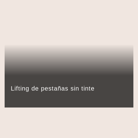
55,00
€
Detalles
Reservar
45 min.
Lifting de pestañas sin tinte