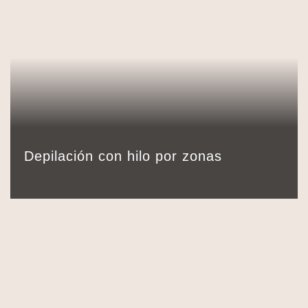
15,00
€
Detalles
Reservar
15 min.
Depilación con hilo por zonas