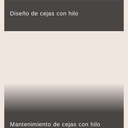
22,00
€
Detalles
Reservar
30 min.
Diseño de cejas con hilo
15,00
€
Detalles
Reservar
15 min.
Mantenimiento de cejas con hilo