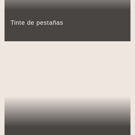
18,00
€
Detalles
Reservar
30 min.
Tinte de pestañas
15,00
€
Detalles
Reservar