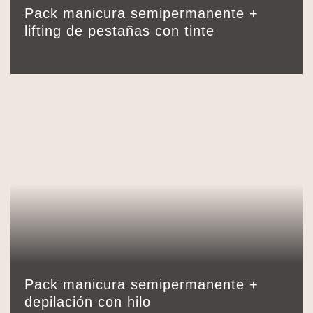
94,00
€
Pack manicura semipermanente +
Detalles
Reservar
90 min.
lifting de pestañas con tinte
44,00
€
Pack manicura semipermanente +
Detalles
Reservar
60 min.
depilación con hilo