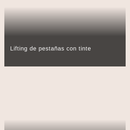
69,00
€
Detalles
Reservar
60 min.
Lifting de pestañas con tinte