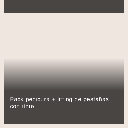
99,00
€
Pack pedicura + lifting de pestañas
Detalles
Reservar
90 min.
con tinte