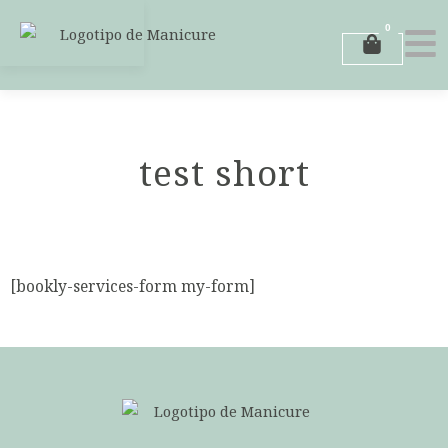
Ir
0
al
Carrito
contenido
test short
[bookly-services-form my-form]