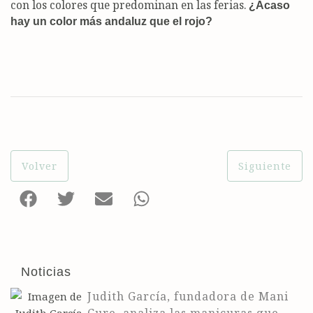
con los colores que predominan en las ferias.
¿Acaso
hay un color más andaluz que el rojo?
Volver
Siguiente
F
T
E
W
a
w
n
h
c
i
v
a
e
t
e
t
b
t
l
s
Noticias
o
e
o
a
o
r
p
p
Judith García, fundadora de Mani
k
e
p
Cure, analiza las manicuras que