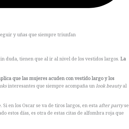
seguir y uñas que siempre triunfan
 duda, tienen que al ir al nivel de los vestidos largos.
La
 implica que las mujeres acuden con vestido largo y los
oks
interesantes que siempre acompaña un
look beauty
al
 Si en los Oscar se va de tiros largos, en esta
after party
se
do estos días, es otra de estas citas de alfombra roja que