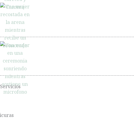
Servicios
icuras