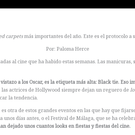
ed carpets
más importantes del año. Este es el protocolo a 
Por: Paloma Herce
adas al cine que ha habido estas semanas. Las manicuras, sin
 vistazo a los Oscar, es la etiqueta más alta: Black tie. Eso
 las actrices de Hollywood siempre dejan un reguero de
lo
car la tendencia.
es otra de estos grandes eventos en las que hay que fijarse.
 unos días antes, o el Festival de Málaga, que se ha celebra
an dejado unos cuantos looks en fiestas y fiestas del cine.